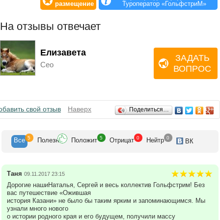
размещение
Туроператор «ГольфстриМ»
На отзывы отвечает
Елизавета
ЗАДАТЬ
Сео
ВОПРОС
Отзывы
обавить свой отзыв
Наверх
Поделиться…
5
5
0
0
Все
Полезн
Положит
Отрицат
Нейтр
ВК
Таня
09.11.2017 23:15
Дорогие нашиНаталья, Сергей и весь коллектив Гольфстрим! Без
вас путешествие «Ожившая
история Казани» не было бы таким ярким и запоминающимся. Мы
узнали много нового
о истории родного края и его будущем, получили массу