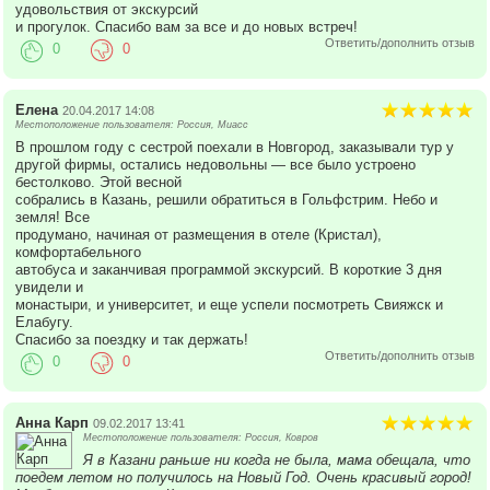
удовольствия от экскурсий
и прогулок. Спасибо вам за все и до новых встреч!
Ответить/дополнить отзыв
0
0
Елена
20.04.2017 14:08
Местоположение пользователя: Россия, Миасс
В прошлом году с сестрой поехали в Новгород, заказывали тур у
другой фирмы, остались недовольны — все было устроено
бестолково. Этой весной
собрались в Казань, решили обратиться в Гольфстрим. Небо и
земля! Все
продумано, начиная от размещения в отеле (Кристал),
комфортабельного
автобуса и заканчивая программой экскурсий. В короткие 3 дня
увидели и
монастыри, и университет, и еще успели посмотреть Свияжск и
Елабугу.
Спасибо за поездку и так держать!
Ответить/дополнить отзыв
0
0
Анна Карп
09.02.2017 13:41
Местоположение пользователя: Россия, Ковров
Я в Казани раньше ни когда не была, мама обещала, что
поедем летом но получилось на Новый Год. Очень красивый город!