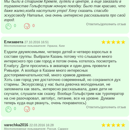
Мы были в старином Кремле, гуляли в центре, а еще заказали в
турагенстве Гольфстрим ночную поездку. Было так красиво, что
даже жалко,когда наступило утро! Хочу сказать спасибо
эскурсоводу Наталье, она очень интересно рассказывала про свой
город.
Ответить/дополнить отзыв
0
0
Елизавета
27.10.2016 16:51
Местоположение пользователя: Украина, Киев
Ездили двумясемьями, четверо детей и четверо взрослых в
составе группы. Выбрали Казань потому что слышали много
интересного про сам город и потом очень хотелось посмотреть
Елабугу. Дети просились в аквапарк и один день провели в
Ривьере. А вообще в Казани много интересных
достопримечательностей, много храмов древних.
Хоть сам город уже достаточно современный, но сохранился дух
старины. Экскурсовод у нас была девочка молоденькая, не
запомнила как звать, интересно рассказывала, даже дети не
скучали, слушали как сказку. Вообще Гольфстрим как туроператор
на сне разочаровал, автобус, питание, все на уровне. Думаем
теперь куда еще рвануть, очень понравилось)
Ответить/дополнить отзыв
0
0
varechka2016
22.03.2016 16:28
Местоположение пользователя: Россия, Саранск