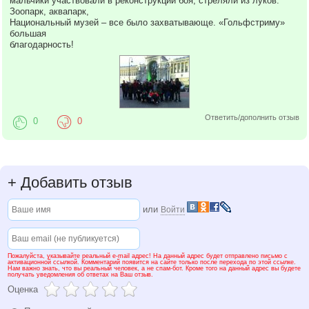
мальчики участвовали в реконструкции боя, стреляли из луков.
Зоопарк, аквапарк,
Национальный музей – все было захватывающе. «Гольфстриму»
большая
благодарность!
Ответить/дополнить отзыв
0
0
+
Добавить отзыв
или
Войти
Пожалуйста, указывайте реальный e-mail адрес! На данный адрес будет отправлено письмо с
активационной ссылкой. Комментарий появится на сайте только после перехода по этой ссылке.
Нам важно знать, что вы реальный человек, а не спам-бот. Кроме того на данный адрес вы будете
получать уведомления об ответах на Ваш отзыв.
Оценка