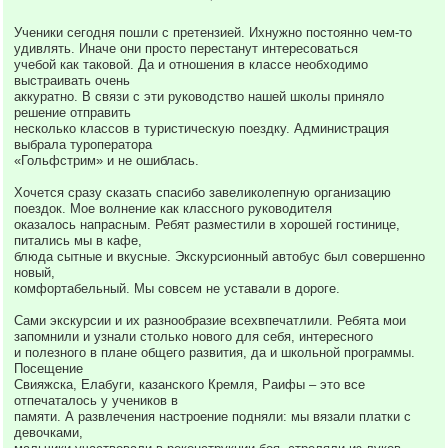
Ученики сегодня пошли с претензией. Ихнужно постоянно чем-то
удивлять. Иначе они просто перестанут интересоваться
учебой как таковой. Да и отношения в классе необходимо
выстраивать очень
аккуратно. В связи с эти руководство нашей школы приняло
решение отправить
несколько классов в туристическую поездку. Администрация
выбрала туроператора
«Гольфстрим» и не ошиблась.
Хочется сразу сказать спасибо завеликолепную организацию
поездок. Мое волнение как классного руководителя
оказалось напрасным. Ребят разместили в хорошей гостинице,
питались мы в кафе,
блюда сытные и вкусные. Экскурсионный автобус был совершенно
новый,
комфортабельный. Мы совсем не уставали в дороге.
Сами экскурсии и их разнообразие всехвпечатлили. Ребята мои
запомнили и узнали столько нового для себя, интересного
и полезного в плане общего развития, да и школьной программы.
Посещение
Свияжска, Елабуги, казанского Кремля, Раифы – это все
отпечаталось у учеников в
памяти. А развлечения настроение подняли: мы вязали платки с
девочками,