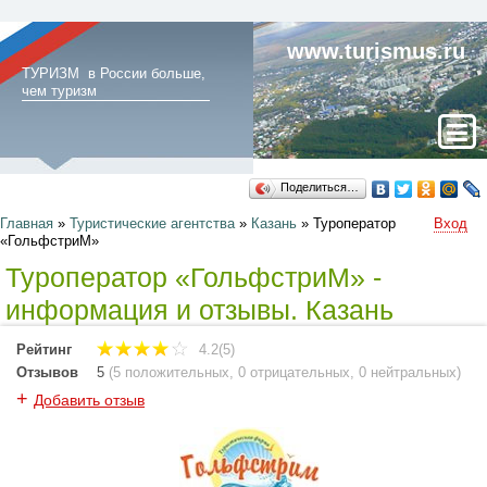
www.turismus.ru
ТУРИЗМ в России больше,
чем туризм
Поделиться…
Главная
»
Туристические агентства
»
Казань
»
Туроператор
Вход
«ГольфстриМ»
Туроператор «ГольфстриМ» -
информация и отзывы. Казань
Рейтинг
4.2(5)
Отзывов
5
(
5 положительных
,
0 отрицательных
,
0 нейтральных
)
+
Добавить отзыв