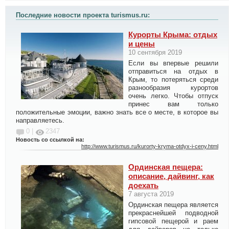
Последние новости проекта turismus.ru:
Курорты Крыма: отдых
и цены
10 сентября 2019
Если вы впервые решили
отправиться на отдых в
Крым, то потеряться среди
разнообразия курортов
очень легко. Чтобы отпуск
принес вам только
положительные эмоции, важно знать все о месте, в которое вы
направляетесь.
0 |
2347
Новость со ссылкой на:
http://www.turismus.ru/kurorty-kryma-otdyx-i-ceny.html
Ординская пещера:
описание, дайвинг, как
доехать
7 августа 2019
Ординская пещера является
прекраснейшей подводной
гипсовой пещерой и раем