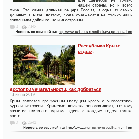
для дайверов не только
нашей страны, но и всего
мира. Это самая длинная пещера России, и одна из самых
длинных в мире, поэтому сюда съезжаются не только наши
поклонники дайвинга, но и иностранцы.
0 |
2342
Новость со ссылкой на:
http://www.turismus.ru/ordinskaya-peshhera.html
Республика Крым:
отдых,
достопримечательности, как добраться
13 июня 2019
Крым является прекрасным цветущим краем с многовековой
бурной историей. Крымские пейзажи завораживают, поэтому
развитие пляжного туризма здесь с каждым годом только
растет.
0 |
2541
Новость со ссылкой на:
http://www.turismus.ru/respublika-krym.html