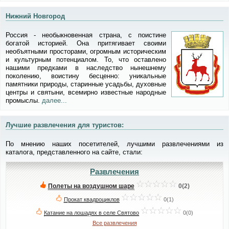
Нижний Новгород
Россия - необыкновенная страна, с поистине
богатой историей. Она притягивает своими
необъятными просторами, огромным историческим
и культурным потенциалом. То, что оставлено
нашими предками в наследство нынешнему
поколению, воистину бесценно: уникальные
памятники природы, старинные усадьбы, духовные
центры и святыни, всемирно известные народные
промыслы.
далее...
Лучшие развлечения для туристов:
По мнению наших посетителей, лучшими развлечениями из
каталога, представленного на сайте, стали:
Развлечения
Полеты на воздушном шаре
0(2)
Прокат квадроциклов
0(1)
Катание на лошадях в селе Святово
0(0)
Все развлечения