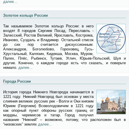
далее...
Золотое кольцо России
Так называемое Золотое кольцо России: в него
входят 8 городов Сергиев Посад, Переславль -
Залесский, Ростов Великий, Ярославль, Кострома,
Иваново, Суздаль и Владимир. Остальной список
до сих пор считается дискуссионным:
Александров, Боголюбово, Гороховец, Гусь-
Хрустальный, Калязин, Кидекша, Москва, Муром,
Палех, Плёс, Рыбинск, Тутаев, Углич, Юрьев-Польский, Шуя и
другие. Конечно, о каждом городе есть что сказать, и поверьте
немало.
далее...
Города России
История города Нижнего Новгорода начинается в
1221 году. Нижний Новгород был основан у места
слияния великих русских рек - Волги и Оки князем
Юрием (Георгием) Всеволодовичем в 1221 году
как опорный пункт обороны русских границ от
мордвы, черемисов и татар. Город получил
название “Нижний” – возможно, потому, что расположен был в
“низовских” землях
далее...