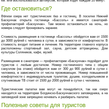
км. или воспользоваться автобусом, который ходит каждые 20 минут.
Где остановиться?
Вблизи озера нет туристических баз и гостиниц. В поселке Нижний
Баскунчак открыта гостиница «Бассоль» и имеется санаторий-
профилакторий «Баскунчак». Там можно остановиться на ночь, но
номера следует бронировать заранее.
Стоимость размещения в гостинице «Бассоль» обойдется вам от 1500
до 3000 рублей с человека в сутки, в зависимости от комфортности. В
стоимость входит питание и лечение. На территории главного корпуса
расположены спортивный зал, сауна, детские аттракционы, Дом
культуры Соляников, кафе, музей.
Размещение в санатории — профилактории «Баскунчак» подойдет для
туристов с любым достатком. Номер гостиничного типа с общим
санузлом (на этаже) обойдется вам от 300 до 900 рублей в сутки с
человека, в зависимости от числа проживающих. Номер повышенной
комфортности с индивидуальным туалетом, душем, холодильником и
спутниковым ТВ стоит от 1500 до 2000 рублей в сутки с человека.
Туристические палатки вам могут не понадобится, так как озеро
находится на территории Богдинско-Баскунчакского заповедника, а на
заповедной зоне запрещено ночевать и разбирать палатки.
Полезные советы для туристов