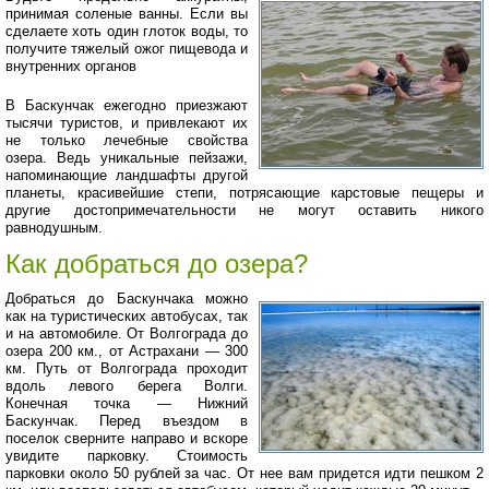
принимая соленые ванны. Если вы
сделаете хоть один глоток воды, то
получите тяжелый ожог пищевода и
внутренних органов
В Баскунчак ежегодно приезжают
тысячи туристов, и привлекают их
не только лечебные свойства
озера. Ведь уникальные пейзажи,
напоминающие ландшафты другой
планеты, красивейшие степи, потрясающие карстовые пещеры и
другие достопримечательности не могут оставить никого
равнодушным.
Как добраться до озера?
Добраться до Баскунчака можно
как на туристических автобусах, так
и на автомобиле. От Волгограда до
озера 200 км., от Астрахани — 300
км. Путь от Волгограда проходит
вдоль левого берега Волги.
Конечная точка — Нижний
Баскунчак. Перед въездом в
поселок сверните направо и вскоре
увидите парковку. Стоимость
парковки около 50 рублей за час. От нее вам придется идти пешком 2