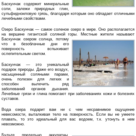
Баскунчак содержит минеральные
соли, залежи природных глин,
сульфидноиловую грязь, благодаря которым оно обладает отличными
лечебными свойствами.
Озеро Баскунчак — самое соленое озеро в мире. Оно располагается
на вершине гигантской соляной горы.
Местные жители называют
Баскунчак озером солнца, потому
что в безоблачные дни его
поверхность вспыхивает
ослепительным светом.
Баскунчак — это уникальный
подарок природы. Даже его воздух,
насыщенный соляными парами,
очень полезен для легких и
способен вылечить ряд
заболеваний органов дыхания.
Лечебные грязи и глина помогают при заболеваниях кожи и болезнях
суставов.
Вода озера подарит вам ни с чем несравнимое ощущение
невесомости, выталкивая тело на поверхность. Если вы не умеете
плавать, то это идеальный для вас водоем, т.к. утонуть в нем
невозможно.
Будьте предельно аккуратны,