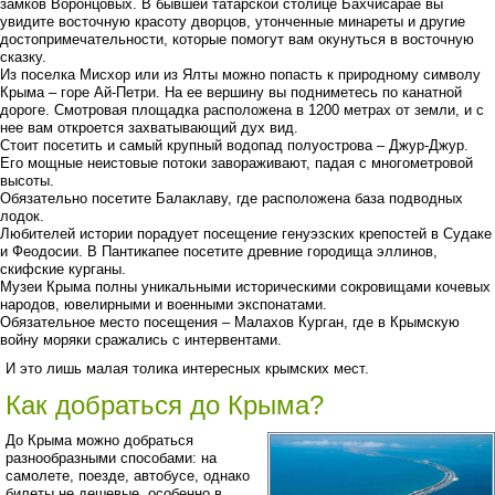
замков Воронцовых. В бывшей татарской столице Бахчисарае вы
увидите восточную красоту дворцов, утонченные минареты и другие
достопримечательности, которые помогут вам окунуться в восточную
сказку.
Из поселка Мисхор или из Ялты можно попасть к природному символу
Крыма – горе Ай-Петри. На ее вершину вы подниметесь по канатной
дороге. Смотровая площадка расположена в 1200 метрах от земли, и с
нее вам откроется захватывающий дух вид.
Стоит посетить и самый крупный водопад полуострова – Джур-Джур.
Его мощные неистовые потоки завораживают, падая с многометровой
высоты.
Обязательно посетите Балаклаву, где расположена база подводных
лодок.
Любителей истории порадует посещение генуэзских крепостей в Судаке
и Феодосии. В Пантикапее посетите древние городища эллинов,
скифские курганы.
Музеи Крыма полны уникальными историческими сокровищами кочевых
народов, ювелирными и военными экспонатами.
Обязательное место посещения – Малахов Курган, где в Крымскую
войну моряки сражались с интервентами.
И это лишь малая толика интересных крымских мест.
Как добраться до Крыма?
До Крыма можно добраться
разнообразными способами: на
самолете, поезде, автобусе, однако
билеты не дешевые, особенно в