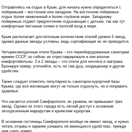
Отправляясь на отдых в Крым, для начала нужно определиться с
побережьем – восточное или западное. На восточном побережье
отдых более оживленный и более глубокое море. Западному
побережью отдают предпочтение отдыхающие с детьми, так как тут
комфортные песчаные пляжи и пологий вход в море.
Крым располагает достаточным количеством отелей уровня 5 звезд,
однако данные звезды условны, ведь сертификация их не проводится.
Четырехзвездочные отели Крыма – это переоборудованные санатории
времен СССР, но сейчас их отреставрировали и они вполне
комфортабельны. 3 и 2 звезды – это отели для ночлега и завтрака.
Бронируя номер, уточняйте, есть ли там душ, кондиционер и другие
удобства.
Также следует отметить популярность санаторно-курортной базы
Крыма, где все желающие могут не только отдохнуть, но и поправить
здоровье.
Что касается отелей Симферополя, их уровень не превышает трех
звезд. Однако из этого города есть легкий доступ к основным
экскурсионным маршрутам и крымским курортам.
В основном гостиницы Симферополя вообще не имеют звезд, и нужно
читать отзывы и заранее узнавать об имеющихся удобствах, прежде
чем снять номер.