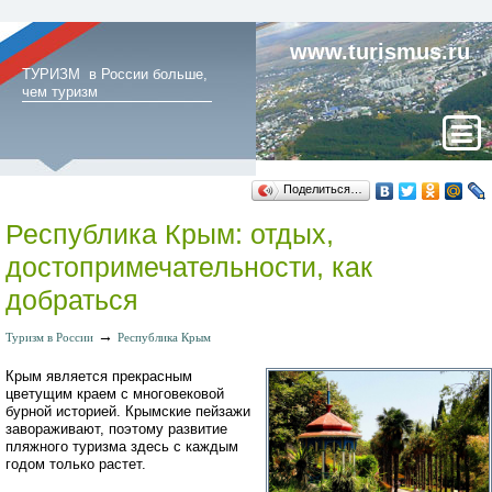
www.turismus.ru
ТУРИЗМ в России больше,
чем туризм
Поделиться…
Республика Крым: отдых,
достопримечательности, как
добраться
→
Туризм в России
Республика Крым
Крым является прекрасным
цветущим краем с многовековой
бурной историей. Крымские пейзажи
завораживают, поэтому развитие
пляжного туризма здесь с каждым
годом только растет.