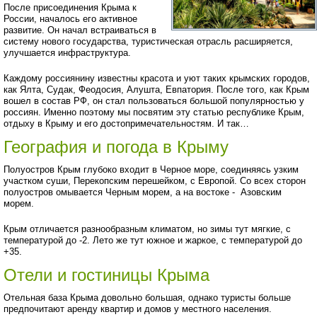
После присоединения Крыма к
России, началось его активное
развитие. Он начал встраиваться в
систему нового государства, туристическая отрасль расширяется,
улучшается инфраструктура.
Каждому россиянину известны красота и уют таких крымских городов,
как Ялта, Судак, Феодосия, Алушта, Евпатория. После того, как Крым
вошел в состав РФ, он стал пользоваться большой популярностью у
россиян. Именно поэтому мы посвятим эту статью республике Крым,
отдыху в Крыму и его достопримечательностям. И так…
География и погода в Крыму
Полуостров Крым глубоко входит в Черное море, соединяясь узким
участком суши, Перекопским перешейком, с Европой. Со всех сторон
полуостров омывается Черным морем, а на востоке - Азовским
морем.
Крым отличается разнообразным климатом, но зимы тут мягкие, с
температурой до -2. Лето же тут южное и жаркое, с температурой до
+35.
Отели и гостиницы Крыма
Отельная база Крыма довольно большая, однако туристы больше
предпочитают аренду квартир и домов у местного населения.